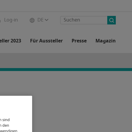
Log-in
DE
ller 2023
Für Aussteller
Presse
Magazin
n sind
h den
otwendigen