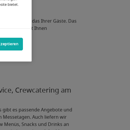
ite bietet.
ches Wohl und das Ihrer Gäste. Das
gen und bietet Ihnen
kzeptieren
vice, Crewcatering am
s gibt es passende Angebote und
 Messetagen. Auch liefern wir
ew Menüs, Snacks und Drinks an