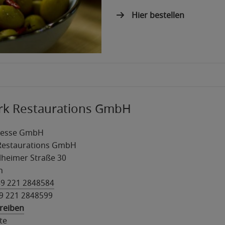
Hier bestellen
rk Restaurations GmbH
messe GmbH
Restaurations GmbH
heimer Straße 30
n
9 221 2848584
49 221 2848599
hreiben
te