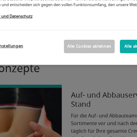
 und entscheiden sich gegen den vollen Funktionsumfang, den unsere Webs
t und Datenschutz
t Sitz auf dem Messegelände, sorgen wir für Ihr kulinaris
e gastronomische Versorgung während Ihrer Veranstaltun
Ganz nach Ihren Anforderungen und Wünschen.
nstellungen
Alle Cookies ablehnen
Alle a
onzepte
Auf- und Abbauser
Stand
Für die Auf- und Abbauteam
Sortimente vor und nach den
täglich für Ihre gesamte Cr