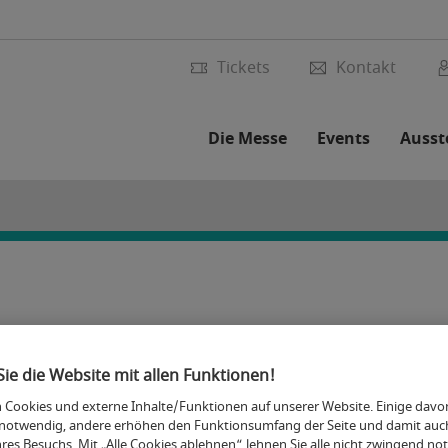
Tickets
Kontakt
Die Messe
Events
Ausste
Messestand zur Kind +
ie die Website mit allen Funktionen!
 Cookies und externe Inhalte/Funktionen auf unserer Website. Einige davo
notwendig, andere erhöhen den Funktionsumfang der Seite und damit auc
res Besuchs. Mit „Alle Cookies ablehnen“ lehnen Sie alle nicht zwingend n