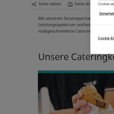
Seite
t
eilen
Seite drucken
Cookies ab
Sicherhei
Mit unserem Servicepartner Aramark, mi
Leistungsspektrum umfasst die gesamt
maßgeschneiderte Cateringkonzepte. 
Cookie-Ei
Unsere Cateringk